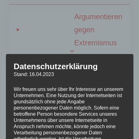
Argumentieren
gegen
Extremismus
Datenschutzerklärung
Stand: 16.04.2023
PREVIOUS
Beitrags-
Previous
Post
ZEITMANAGEMENT
Wir freuen uns sehr über Ihr Interesse an unserem
Navigation
Unternehmen. Eine Nutzung der Internetseiten ist
grundsätzlich ohne jede Angabe
personenbezogener Daten möglich. Sofern eine
betroffene Person besondere Services unseres
Unternehmens über unsere Internetseite in
NEXT
Next
Anspruch nehmen möchte, könnte jedoch eine
Verarbeitung personenbezogener Daten
Post
WAHLKAMPF
erforderlich werden. Ist die Verarbeitung