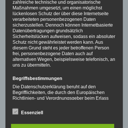
zahlreiche technische und organisatorische
FÜHRUNGSKRAFT/ LEADERSHIP
Maßnahmen umgesetzt, um einen möglichst
lückenlosen Schutz der über diese Internetseite
PROFESSIONELLES REDEN
verarbeiteten personenbezogenen Daten
sicherzustellen. Dennoch können Internetbasierte
REDE UND VORTRÄGE
Datenübertragungen grundsätzlich
Sicherheitslücken aufweisen, sodass ein absoluter
MODERATION
Schutz nicht gewährleistet werden kann. Aus
diesem Grund steht es jeder betroffenen Person
frei, personenbezogene Daten auch auf
alternativen Wegen, beispielsweise telefonisch, an
uns zu übermitteln.
Begriffsbestimmungen
Kontakt
Die Datenschutzerklärung beruht auf den
Begrifflichkeiten, die durch den Europäischen
Richtlinien- und Verordnungsgeber beim Erlass
ADRESSE
der Datenschutz-Grundverordnung (DS-GVO)
Maximilian-Kolbe-Str. 20
verwendet wurden. Unsere Datenschutzerklärung
Essenziell
53343 Wachtberg
soll sowohl für die Öffentlichkeit als auch für
unsere Kunden und Geschäftspartner einfach
lesbar und verständlich sein. Um dies zu