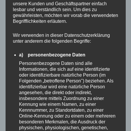
unsere Kunden und Geschäftspartner einfach
lesbar und verständlich sein. Um dies zu
gewährleisten, möchten wir vorab die verwendeten
Begrifflichkeiten erläutern.
Wir verwenden in dieser Datenschutzerklärung
MEDIEN UND PRESSE
unter anderem die folgenden Begriffe:
Haben Sie bei Ihrem letzten Interview einige
a) personenbezogene Daten
Fragen nicht optimal beantworten können? Sie
Personenbezogene Daten sind alle
wollen Ihre Informationen vollständig in der
Informationen, die sich auf eine identifizierte
oder identifizierbare natürliche Person (im
Presse veröffentlichen? …
Folgenden „betroffene Person") beziehen. Als
identifizierbar wird eine natürliche Person
angesehen, die direkt oder indirekt,
MEDIEN
Mehr
UND
insbesondere mittels Zuordnung zu einer
PRESSE
Kennung wie einem Namen, zu einer
Kennnummer, zu Standortdaten, zu einer
Online-Kennung oder zu einem oder mehreren
besonderen Merkmalen, die Ausdruck der
physischen, physiologischen, genetischen,