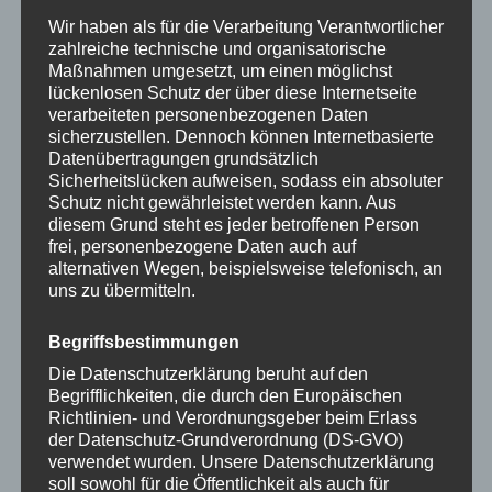
Wir haben als für die Verarbeitung Verantwortlicher
VERHANDLUNG
zahlreiche technische und organisatorische
Maßnahmen umgesetzt, um einen möglichst
Kommen Sie manchmal nicht zu Wort? Haben
lückenlosen Schutz der über diese Internetseite
Sie Ihre Gesprächspartner verstanden? Wie
verarbeiteten personenbezogenen Daten
sicherzustellen. Dennoch können Internetbasierte
erreichen Sie Ihre Ziele? Haben Sie sich trotz
Datenübertragungen grundsätzlich
umfangreichen Wissens nicht durchsetzen
Sicherheitslücken aufweisen, sodass ein absoluter
Schutz nicht gewährleistet werden kann. Aus
können? …
diesem Grund steht es jeder betroffenen Person
frei, personenbezogene Daten auch auf
alternativen Wegen, beispielsweise telefonisch, an
VERHANDLUNG
Mehr
uns zu übermitteln.
Begriffsbestimmungen
Die Datenschutzerklärung beruht auf den
Begrifflichkeiten, die durch den Europäischen
Richtlinien- und Verordnungsgeber beim Erlass
der Datenschutz-Grundverordnung (DS-GVO)
verwendet wurden. Unsere Datenschutzerklärung
soll sowohl für die Öffentlichkeit als auch für