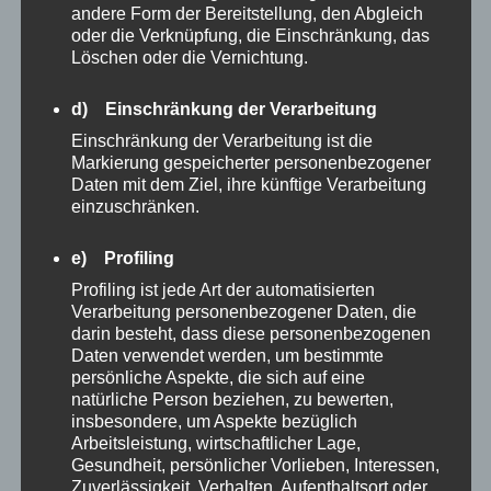
andere Form der Bereitstellung, den Abgleich
POLITIK
oder die Verknüpfung, die Einschränkung, das
Mehr
Löschen oder die Vernichtung.
d) Einschränkung der Verarbeitung
Einschränkung der Verarbeitung ist die
Markierung gespeicherter personenbezogener
Daten mit dem Ziel, ihre künftige Verarbeitung
einzuschränken.
e) Profiling
Profiling ist jede Art der automatisierten
Verarbeitung personenbezogener Daten, die
darin besteht, dass diese personenbezogenen
Daten verwendet werden, um bestimmte
persönliche Aspekte, die sich auf eine
ZEITMANAGEMENT
natürliche Person beziehen, zu bewerten,
insbesondere, um Aspekte bezüglich
Fühlen Sie sich manchmal überfordert und
Arbeitsleistung, wirtschaftlicher Lage,
Gesundheit, persönlicher Vorlieben, Interessen,
verlieren Sie den Überblick? Arbeiten Sie nur
Zuverlässigkeit, Verhalten, Aufenthaltsort oder