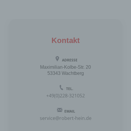
Robert Hein
Maximilian-Kolbe-Str. 20
53343 Wachtberg
Kontakt
Deutschland
0228321052
ADRESSE
Maximilian-Kolbe-Str. 20
E-Mail: service@robert-hein.de
53343 Wachtberg
DE 155 765 173
TEL.
+49(0)228-321052
Cookies / SessionStorage / LocalStorage
Die Internetseiten verwenden teilweise so
EMAIL
genannte Cookies, LocalStorage und
service@robert-hein.de
SessionStorage. Dies dient dazu, unser Angebot
nutzerfreundlicher, effektiver und sicherer zu