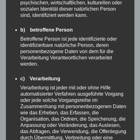
psychischen, wirtschaftlichen, kulturellen oder
sozialen Identität dieser natürlichen Person
sind, identifiziert werden kann.
b) betroffene Person
Betroffene Person ist jede identifizierte oder
identifizierbare natürliche Person, deren
personenbezogene Daten von dem für die
Verarbeitung Verantwortlichen verarbeitet
werden.
POLITIK
c) Verarbeitung
Robert Hein berät individuell Führungskräfte
Verarbeitung ist jeder mit oder ohne Hilfe
automatisierter Verfahren ausgeführte Vorgang
aus Wirtschaft und Verbänden sowie
oder jede solche Vorgangsreihe im
Entscheidungsträger und Gremien in
Zusammenhang mit personenbezogenen Daten
wie das Erheben, das Erfassen, die
öffentlichen Institutionen, Ministerien,
Organisation, das Ordnen, die Speicherung, die
Fraktionen und Parteien von den Kommunen
Anpassung oder Veränderung, das Auslesen,
bis zur Europäischen Union. …
das Abfragen, die Verwendung, die Offenlegung
durch Übermittlung, Verbreitung oder eine