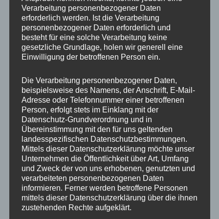
„Führung und Lernen bedingen sich
Verarbeitung personenbezogener Daten
gegenseitig.“(John. F. Kennedy) Kennen Sie
erforderlich werden. Ist die Verarbeitung
personenbezogener Daten erforderlich und
Ihre persönliche Wirkung auf andere
besteht für eine solche Verarbeitung keine
Menschen? Wollen Sie Ihre Stärken …
gesetzliche Grundlage, holen wir generell eine
Einwilligung der betroffenen Person ein.
FÜHRUNGSKRAFT/
Mehr
Die Verarbeitung personenbezogener Daten,
LEADERSHIP
beispielsweise des Namens, der Anschrift, E-Mail-
Adresse oder Telefonnummer einer betroffenen
Person, erfolgt stets im Einklang mit der
Datenschutz-Grundverordnung und in
Übereinstimmung mit den für uns geltenden
landesspezifischen Datenschutzbestimmungen.
Mittels dieser Datenschutzerklärung möchte unser
Unternehmen die Öffentlichkeit über Art, Umfang
und Zweck der von uns erhobenen, genutzten und
verarbeiteten personenbezogenen Daten
informieren. Ferner werden betroffene Personen
mittels dieser Datenschutzerklärung über die ihnen
zustehenden Rechte aufgeklärt.